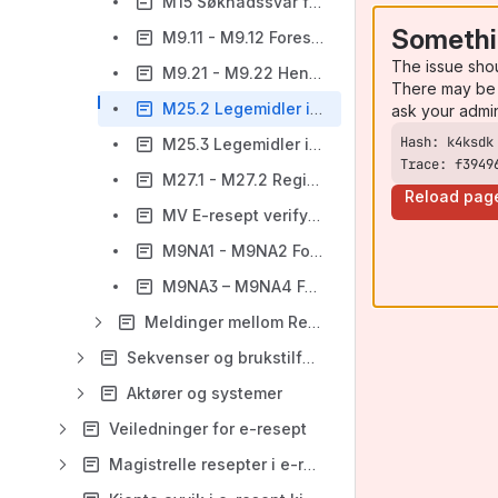
M15 Søknadssvar fra Legemiddelverket (Utleverer)
Somethi
M9.11 - M9.12 Forespørsel om Pasientens legemiddelliste (Utleverer)
The issue sho
M9.21 - M9.22 Hent endrede multidosepasienter (Utleverer)
There may be 
M25.2 Legemidler i bruk - forespørsel om endring (Utleverer)
ask your admi
M25.3 Legemidler i bruk - utleveringsmelding (Utleverer)
Trace: f3949
M27.1 - M27.2 Registrering av multidoseapotek og multidoseansvarlig lege (Utleverer)
Reload pag
MV E-resept verify utleverer
M9NA1 - M9NA2 Forespørsel om reseptliste fra nettkunde
M9NA3 – M9NA4 Forespørsel om utvidet informasjon på resept fra nettkunde
Meldinger mellom Reseptformidleren og Direktoratet for medisinske produkter (DMP)
Sekvenser og brukstilfeller
Aktører og systemer
Veiledninger for e-resept
Magistrelle resepter i e-resept