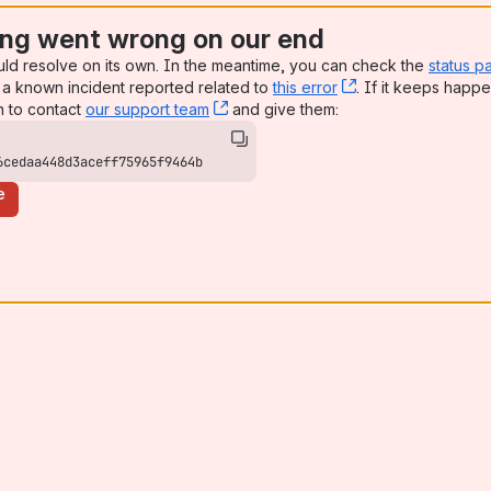
ng went wrong on our end
uld resolve on its own. In the meantime, you can check the
status p
a known incident reported related to
this error
, (opens new win
. If it keeps happe
n to contact
our support team
, (opens new window)
and give them:
6cedaa448d3aceff75965f9464b
e