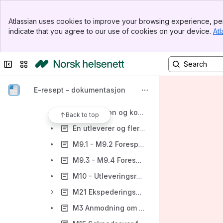
E-resept teknisk og funksjonell dokumentasjon
Banner
Om e-resept
Atlassian uses cookies to improve your browsing experience, per
Top Bar
indicate that you agree to our use of cookies on your device.
Atl
Arkitekturdokumentasjon
Sidebar
Main Content
Funksjonell dokumentasjon
Collapse sidebar
Switch sites or apps
Meldinger og meldingsflyt i e-resept
Meldinger mellom Reseptformidleren og rekvirent
E-resept - dokumentasjon
Meldinger mellom Reseptformidleren og utleverer
Autorisasjon og kontroller for utleverer
Back to top
En utleverer og flere systemer
M9.1 - M9.2 Forespørsel om resepter på pasient
M9.3 - M9.4 Forespørsel om nedlasting av resept
M10 - Utleveringsrapport
M21 Ekspederingsanmodning
M3 Anmodning om søknad til Legemiddelverket