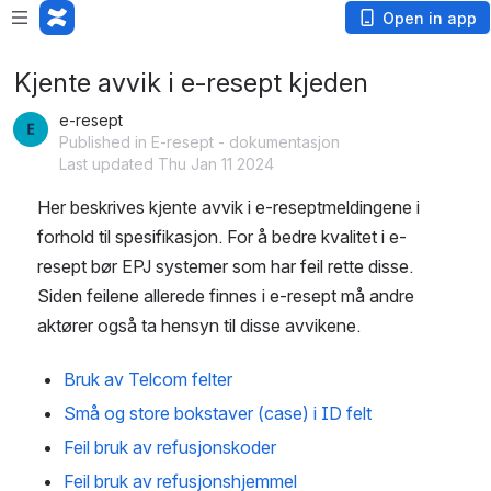
Open in app
Kjente avvik i e-resept kjeden
e-resept
Published in E-resept - dokumentasjon
Last updated Thu Jan 11 2024
Her beskrives kjente avvik i e-reseptmeldingene i 
forhold til spesifikasjon. For å bedre kvalitet i e-
resept bør EPJ systemer som har feil rette disse. 
Siden feilene allerede finnes i e-resept må andre 
aktører også ta hensyn til disse avvikene.
Bruk av Telcom felter
Små og store bokstaver (case) i ID felt
Feil bruk av refusjonskoder
Feil bruk av refusjonshjemmel