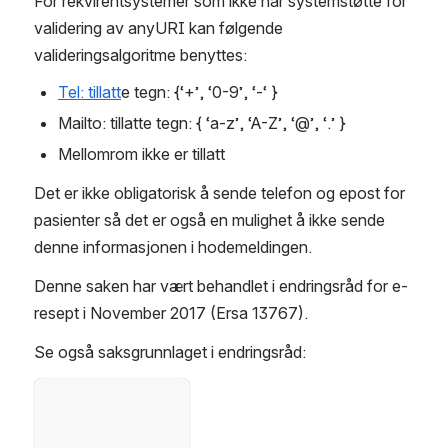
For rekvirentsystemer som ikke har systemstøtte for 
validering av anyURI kan følgende 
valideringsalgoritme benyttes:
Tel: tillatt
e tegn: {‘+’, ‘0-9’, ‘-‘ }
Mailto: tillatte tegn: { ‘a-z’, ‘A-Z’, ‘@’, ‘.’ }
Mellomrom ikke er tillatt
Det er ikke obligatorisk å sende telefon og epost for 
pasienter så det er også en mulighet å ikke sende 
denne informasjonen i hodemeldingen.
Denne saken har vært behandlet i endringsråd for e-
resept i November 2017 (Ersa 13767).   
Se også saksgrunnlaget i endringsråd:
Open