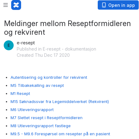
Open in app
Meldinger mellom Reseptformidleren
og rekvirent
e-resept
Published in E-resept - dokumentasjon
Created Thu Dec 17 2020
Autentisering og kontroller for rekvirent
M5 Tilbakekalling av resept
M1 Resept
M15 Søknadssvar fra Legemiddelverket (Rekvirent)
M6 Utleveringsrapport
M7 Slettet resept i Reseptformidleren
M8 Utleveringsrapport fastlege
M9.5 - M9.6 Forespørsel om resepter på en pasient