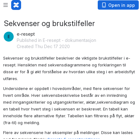
Open in app
Sekvenser og brukstilfeller
e-resept
Published in E-resept - dokumentasjon
Created Thu Dec 17 2020
Sekvenser og brukstilfeller beskriver de viktigste brukstilfeller i e-
resept. Hensikten med sekvensdiagrammene og forklaringen til 
disse er for å 
gi økt forståelse av hvordan ulike steg i en arbeidsflyt 
utføres.
Undersidene er oppdelt i hovedområder, med flere sekvenser for 
hvert område. Hver sekvensbeskrivelse består av en innledning 
med inngangskriterier og utgangskriterier, aktør,sekvensdiagram og 
en tabell hvor hvert steg i sekvensen er beskrevet. En tabell kan 
inneholde flere alternative flyter. Tabellen kan filtreres på flyt, aktør 
(fra-til) og melding. 
Flere av sekvensene har eksempler på meldinger. Disse kan lastes 