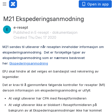
Open in app
M21 Ekspederingsanmodning
e-resept
Published in E-resept - dokumentasjon
Created Thu Dec 17 2020
M21 sendes til utleverer når resepten inneholder informasjon om 
ekspederingsanmodning.  Det er forskjellige typer av 
ekspederingsanmodning som er nærmere beskrevet 
her: 
Ekspederingsanmodning
EPJ skal hindre at det velges en bandasjist ved rekvirering av 
legemidler.
Det er krav til å gjennomføre følgende kontroller for resepter (M1) 
dersom informasjon om ekspederingsanmoding er utfylt:
At valgt utleverer har CPA med Reseptformidleren
At valgt utleverer ikke er blokkert i Reseptformidleren på 
bakgrunn av at Ekspederingsanmodninger ikke har kommet 